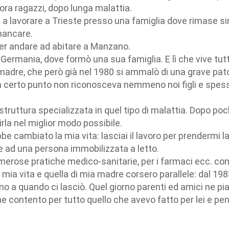
ra ragazzi, dopo lunga malattia.
 a lavorare a Trieste presso una famiglia dove rimase sino
mancare.
 per andare ad abitare a Manzano.
n Germania, dove formò una sua famiglia. E lì che vive tut
madre, che però già nel 1980 si ammalò di una grave pato
 certo punto non riconosceva nemmeno noi figli e spesso
 struttura specializzata in quel tipo di malattia. Dopo 
la nel miglior modo possibile.
 cambiato la mia vita: lasciai il lavoro per prendermi la 
re ad una persona immobilizzata a letto.
 numerose pratiche medico-sanitarie, per i farmaci ecc. c
 mia vita e quella di mia madre corsero parallele: dal 198
no a quando ci lasciò.
Quel giorno parenti ed amici ne p
che contento per tutto quello che avevo fatto per lei e