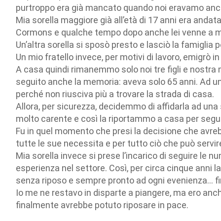
purtroppo era già mancato quando noi eravamo anco
Mia sorella maggiore già all’età di 17 anni era andata
Cormons e qualche tempo dopo anche lei venne a 
Un’altra sorella si sposò presto e lasciò la famiglia
Un mio fratello invece, per motivi di lavoro, emigrò i
A casa quindi rimanemmo solo noi tre figli e nostra 
seguito anche la memoria: aveva solo 65 anni. Ad un
perché non riusciva più a trovare la strada di casa.
Allora, per sicurezza, decidemmo di affidarla ad una
molto carente e così la riportammo a casa per seguir
Fu in quel momento che presi la decisione che avrebbe
tutte le sue necessita e per tutto ciò che può servi
Mia sorella invece si prese l’incarico di seguire le
esperienza nel settore. Così, per circa cinque anni la
senza riposo e sempre pronto ad ogni evenienza… fi
Io me ne restavo in disparte a piangere, ma ero an
finalmente avrebbe potuto riposare in pace.