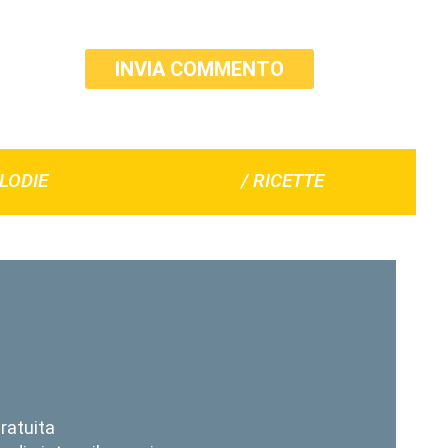
INVIA COMMENTO
LODIE
/ RICETTE
ratuita