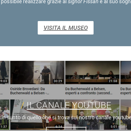
 possibile realizzare grazie al
signor Fissan
e al suo sogno
VISITA IL MUSEO
IL CANALE YOUTUBE
Un sunto di quello che si trova sul nostro canale youtube