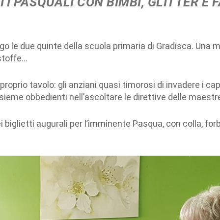
TI PASQUALI CON BIMBI, GLITTER E 
rgo le due quinte della scuola primaria di Gradisca. Una m
 stoffe…
roprio tavolo: gli anziani quasi timorosi di invadere i capa
insieme obbedienti nell’ascoltare le direttive delle maestr
biglietti augurali per l’imminente Pasqua, con colla, forb