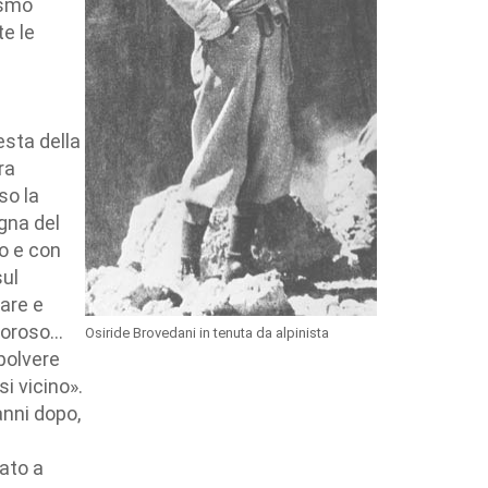
ismo
te le
esta della
ra
so la
gna del
o e con
sul
iare e
loroso…
Osiride Brovedani in tenuta da alpinista
 polvere
i vicino».
anni dopo,
cato a