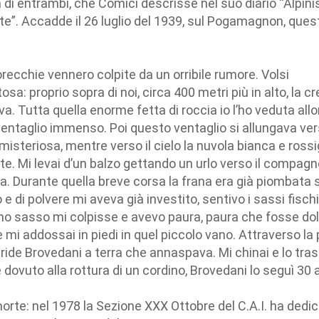
a di entrambi, che Comici descrisse nel suo diario “Alpin
rte”. Accadde il 26 luglio del 1939, sul Pogamagnon, ques
ecchie vennero colpite da un orribile rumore. Volsi
sa: proprio sopra di noi, circa 400 metri più in alto, la cr
. Tutta quella enorme fetta di roccia io l’ho veduta allo
ventaglio immenso. Poi questo ventaglio si allungava ver
isteriosa, mentre verso il cielo la nuvola bianca e rossi
e. Mi levai d’un balzo gettando un urlo verso il compagn
ina. Durante quella breve corsa la frana era già piombata 
 e di polvere mi aveva già investito, sentivo i sassi fisch
mo sasso mi colpisse e avevo paura, paura che fosse do
 mi addossai in piedi in quel piccolo vano. Attraverso la
ride Brovedani a terra che annaspava. Mi chinai e lo trass
dovuto alla rottura di un cordino, Brovedani lo seguì 30 
orte: nel 1978 la Sezione XXX Ottobre del C.A.I. ha dedi