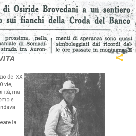
VITA
zio del XX
0 vie,
ilità, ma
uomo e
 andava
eare la