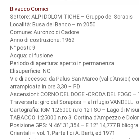
Bivacco Comici
Settore: ALPI DOLOMITICHE – Gruppo del Sorapis
Località: Busa del Banco – m 2050
Comune: Auronzo di Cadore
Anno di costruzione: 1962
N° posti: 9
Acqua: di fusione
Periodo di apertura: aperto in permanenza
Elisuperficie: NO
Vie di accesso: da Palus San Marco (val d’Ansiei) con
arrampicata in ore 3,30 – PD
Ascensioni: CORNO DEL DOGE -CRODA DEL FOGO –
Traversate: giro del Sorapiss – al rifugio VANDELLI
Cartografia: IGM 1:25000 n.ro 12 I SO – Lago di Misu
TABACCO 1:25000 n.ro 3; Cortina d’Ampezzo e Dol
Posizione GPS: N 46° 31,354 – E 12° 14,777 Bibliograf
Orientali – vol. 1, Parte I di A. Berti, ed 1971