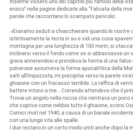
Insieme vissero uno dei capitoli più famosi della vit
eroico” nelle pagine dedicate alla “Falciata della mo
parole che raccontano lo scampato pericolo:
«Eravamo seduti a chiacchierare quando le nostre or
istintivamente la testa in su e vidi una cosa spavento
montagna per una lunghezza di 100 metri, si staccava
inclinarsi verso il fondo come se si abbassasse un 
grava annerendosi e prendeva la forma di una falce m
polverone assumeva la forma apocalittica della Mort
salti all’impazzata, mi precipitai verso la parete vic
ghiaione con un fracasso terribile. La raffica di vento
battere intono a me… Correndo attendevo che il pri
Trovai un angolo nella roccia che rientrava un poco e
che copriva come nebbia tutto il ghiaione, scorsi Osi
Comici morì nel 1940, a causa di un banale incidente 
con una lunga vita alle spalle.
I due restano in un certo modo uniti anche dopo la m