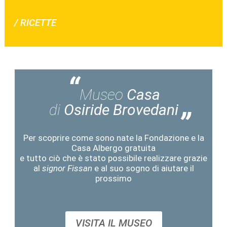
/ RICETTE
Museo
Casa
di
Osiride Brovedani
Per scoprire come sono nate la Fondazione e la
Casa Albergo gratuita
e tutto ciò che è stato possibile realizzare grazie
al
signor Fissan
e al suo sogno di aiutare il
prossimo
VISITA IL MUSEO