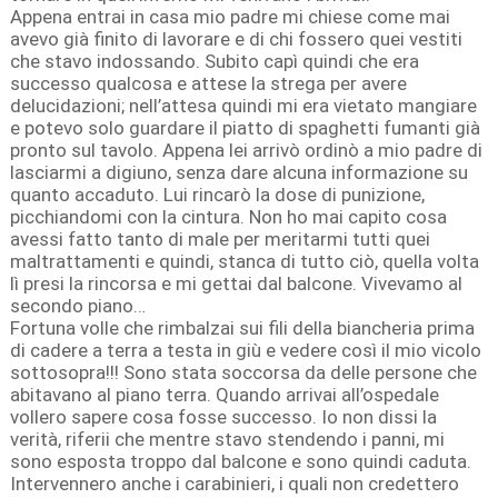
Appena entrai in casa mio padre mi chiese come mai
avevo già finito di lavorare e di chi fossero quei vestiti
che stavo indossando. Subito capì quindi che era
successo qualcosa e attese la strega per avere
delucidazioni; nell’attesa quindi mi era vietato mangiare
e potevo solo guardare il piatto di spaghetti fumanti già
pronto sul tavolo. Appena lei arrivò ordinò a mio padre di
lasciarmi a digiuno, senza dare alcuna informazione su
quanto accaduto. Lui rincarò la dose di punizione,
picchiandomi con la cintura. Non ho mai capito cosa
avessi fatto tanto di male per meritarmi tutti quei
maltrattamenti e quindi, stanca di tutto ciò, quella volta
lì presi la rincorsa e mi gettai dal balcone. Vivevamo al
secondo piano…
Fortuna volle che rimbalzai sui fili della biancheria prima
di cadere a terra a testa in giù e vedere così il mio vicolo
sottosopra!!! Sono stata soccorsa da delle persone che
abitavano al piano terra. Quando arrivai all’ospedale
vollero sapere cosa fosse successo. Io non dissi la
verità, riferii che mentre stavo stendendo i panni, mi
sono esposta troppo dal balcone e sono quindi caduta.
Intervennero anche i carabinieri, i quali non credettero