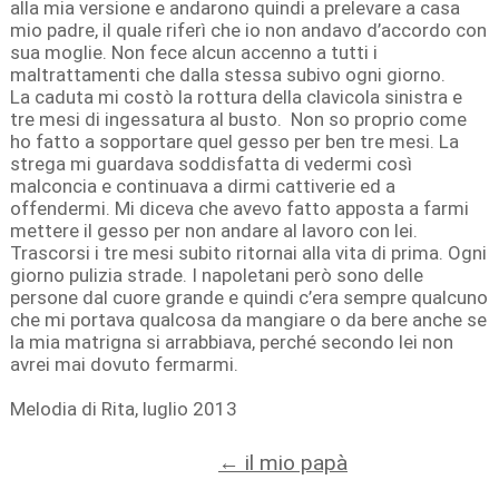
alla mia versione e andarono quindi a prelevare a casa
mio padre, il quale riferì che io non andavo d’accordo con
sua moglie. Non fece alcun accenno a tutti i
maltrattamenti che dalla stessa subivo ogni giorno.
La caduta mi costò la rottura della clavicola sinistra e
tre mesi di ingessatura al busto. Non so proprio come
ho fatto a sopportare quel gesso per ben tre mesi. La
strega mi guardava soddisfatta di vedermi così
malconcia e continuava a dirmi cattiverie ed a
offendermi. Mi diceva che avevo fatto apposta a farmi
mettere il gesso per non andare al lavoro con lei.
Trascorsi i tre mesi subito ritornai alla vita di prima. Ogni
giorno pulizia strade. I napoletani però sono delle
persone dal cuore grande e quindi c’era sempre qualcuno
che mi portava qualcosa da mangiare o da bere anche se
la mia matrigna si arrabbiava, perché secondo lei non
avrei mai dovuto fermarmi.
Melodia di Rita, luglio 2013
←
il mio papà