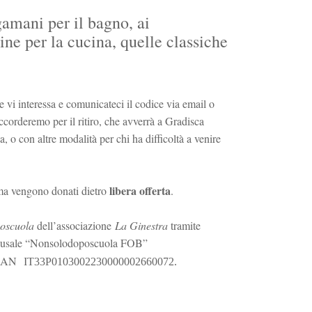
ugamani per il bagno, ai
ine per la cucina, quelle classiche
he vi interessa e comunicateci il codice via email o
orderemo per il ritiro, che avverrà a Gradisca
, o con altre modalità per chi ha difficoltà a venire
libera offerta
 ma vengono donati dietro
.
oscuola
dell’associazione
La Ginestra
tramite
causale “Nonsolodoposcuola FOB”
IBAN
IT33P0103002230000002660072.