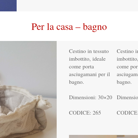
Per la casa – bagno
Cestino in tessuto
Cestino i
imbottito, ideale
imbottito
come porta
come por
asciugamani per il
asciugama
bagno.
bagno.
Dimensioni: 30×20
Dimensio
CODICE: 265
CODICE: