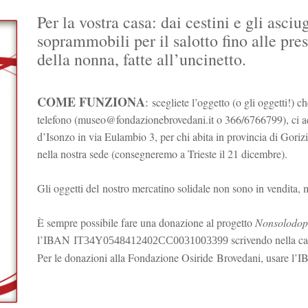
Per la vostra casa: dai cestini e gli asci
soprammobili per il salotto fino alle pres
della nonna, fatte all’uncinetto.
COME FUNZIONA
:
scegliete l’oggetto (o gli oggetti!) c
telefono (museo@fondazionebrovedani.it o 366/6766799), ci acc
d’Isonzo in via Eulambio 3, per chi abita in provincia di Gorizia
nella nostra sede (consegneremo a Trieste il 21 dicembre).
Gli oggetti del nostro mercatino solidale non sono in vendita,
È sempre possibile fare una donazione al progetto
Nonsolodop
l’IBAN
scrivendo nella 
IT34Y0548412402CC0031003399
Per le donazioni alla Fondazione
Osiride
Brovedani, usare l’