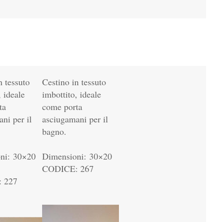
n tessuto
Cestino in tessuto
, ideale
imbottito, ideale
ta
come porta
ni per il
asciugamani per il
bagno.
ni: 30×20
Dimensioni: 30×20
CODICE: 267
 227