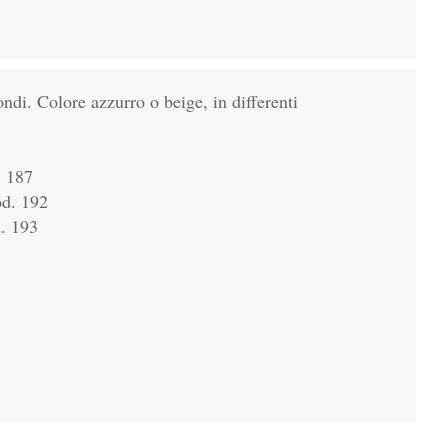
ondi. Colore azzurro o beige, in differenti
. 187
od. 192
d. 193