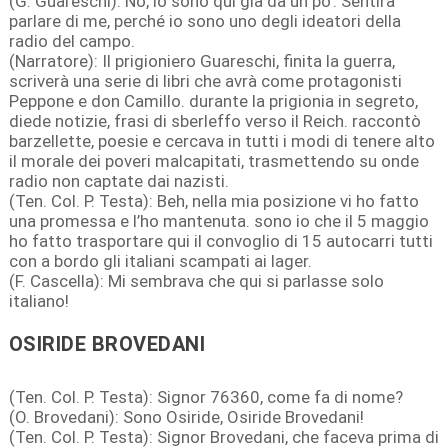
(G. Guareschi): No, io sono qui già da un po’. Sentirà
parlare di me, perché io sono uno degli ideatori della
radio del campo.
(Narratore): Il prigioniero Guareschi, finita la guerra,
scriverà una serie di libri che avrà come protagonisti
Peppone e don Camillo. durante la prigionia in segreto,
diede notizie, frasi di sberleffo verso il Reich. raccontò
barzellette, poesie e cercava in tutti i modi di tenere alto
il morale dei poveri malcapitati, trasmettendo su onde
radio non captate dai nazisti.
(Ten. Col. P. Testa): Beh, nella mia posizione vi ho fatto
una promessa e l’ho mantenuta. sono io che il 5 maggio
ho fatto trasportare qui il convoglio di 15 autocarri tutti
con a bordo gli italiani scampati ai lager.
(F. Cascella): Mi sembrava che qui si parlasse solo
italiano!
OSIRIDE BROVEDANI
(Ten. Col. P. Testa): Signor 76360, come fa di nome?
(O. Brovedani): Sono Osiride, Osiride Brovedani!
(Ten. Col. P. Testa): Signor Brovedani, che faceva prima di