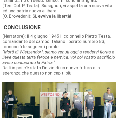
italiano… ho un sesto senso, mi sono arrangiato.
(Ten. Col. P. Testa): Sissignori, vi aspetta una nuova vita
ed una patria nuova e libera.
(O. Brovedani): Si,
evviva la libertà
!
CONCLUSIONE
(Narratore): Il 4 giugno 1945 il colonnello Pietro Testa,
comandante del campo italiano liberato numero 83,
pronunciò le seguenti parole:
“
Morti di Wietzendorf, siamo venuti oggi a rendervi fiorita e
lieve questa terra feroce e nemica. voi col vostro sacrificio
avete consacrato la Patria.
“
Da lì in poi c’è stato l’inizio di un nuovo futuro e la
speranza che questo non capiti più.