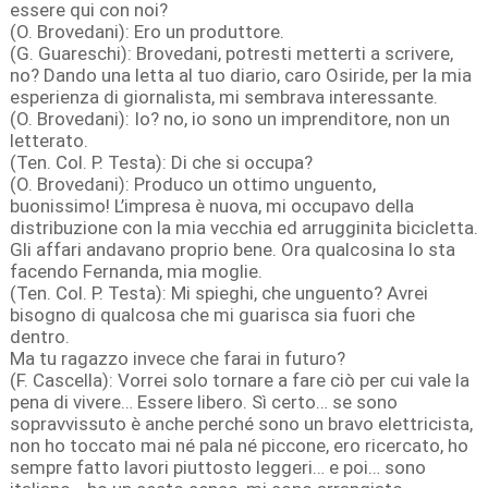
essere qui con noi?
(O. Brovedani): Ero un produttore.
(G. Guareschi): Brovedani, potresti metterti a scrivere,
no? Dando una letta al tuo diario, caro Osiride, per la mia
esperienza di giornalista, mi sembrava interessante.
(O. Brovedani): Io? no, io sono un imprenditore, non un
letterato.
(Ten. Col. P. Testa): Di che si occupa?
(O. Brovedani): Produco un ottimo unguento,
buonissimo! L’impresa è nuova, mi occupavo della
distribuzione con la mia vecchia ed arrugginita bicicletta.
Gli affari andavano proprio bene. Ora qualcosina lo sta
facendo Fernanda, mia moglie.
(Ten. Col. P. Testa): Mi spieghi, che unguento? Avrei
bisogno di qualcosa che mi guarisca sia fuori che
dentro.
Ma tu ragazzo invece che farai in futuro?
(F. Cascella): Vorrei solo tornare a fare ciò per cui vale la
pena di vivere… Essere libero. Sì certo… se sono
sopravvissuto è anche perché sono un bravo elettricista,
non ho toccato mai né pala né piccone, ero ricercato, ho
sempre fatto lavori piuttosto leggeri… e poi… sono