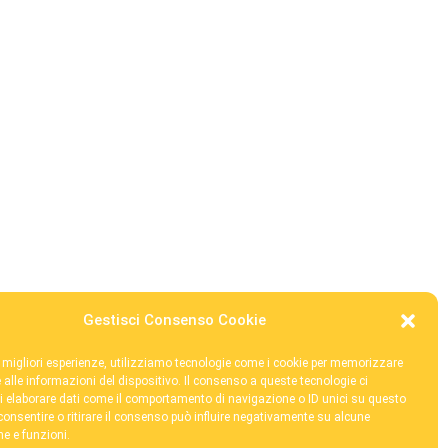
Gestisci Consenso Cookie
le migliori esperienze, utilizziamo tecnologie come i cookie per memorizzare
 alle informazioni del dispositivo. Il consenso a queste tecnologie ci
i elaborare dati come il comportamento di navigazione o ID unici su questo
 Brovedani Ets - C.F. 80008930325 /
segr@fondazionebrovedani.it
consentire o ritirare il consenso può influire negativamente su alcune
he e funzioni.