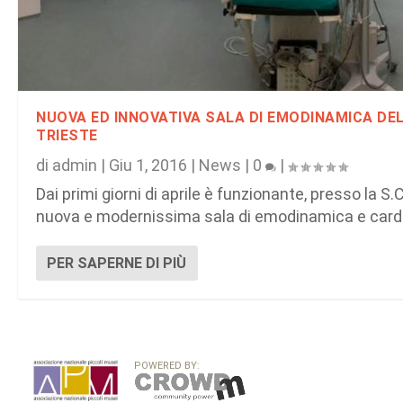
NUOVA ED INNOVATIVA SALA DI EMODINAMICA DEL
TRIESTE
di
admin
|
Giu 1, 2016
|
News
|
0
|
Dai primi giorni di aprile è funzionante, presso la S.C
nuova e modernissima sala di emodinamica e cardi
PER SAPERNE DI PIÙ
POWERED BY: