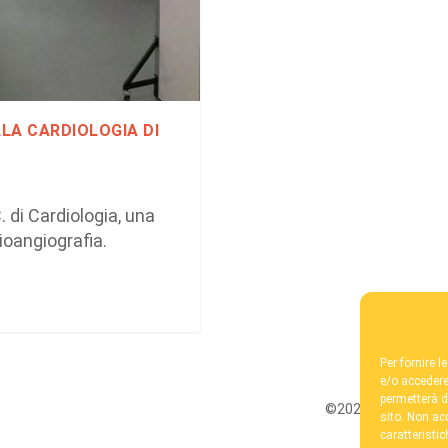
LA CARDIOLOGIA DI
. di Cardiologia, una
oangiografia.
Per fornire 
e/o accedere
permetterà d
©2026 / Fondazione
sito. Non ac
caratteristic