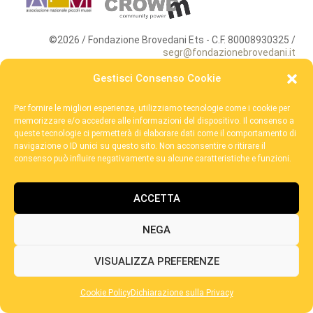
©2026 / Fondazione Brovedani Ets - C.F. 80008930325 /
segr@fondazionebrovedani.it
Gestisci Consenso Cookie
Per fornire le migliori esperienze, utilizziamo tecnologie come i cookie per
memorizzare e/o accedere alle informazioni del dispositivo. Il consenso a
queste tecnologie ci permetterà di elaborare dati come il comportamento di
navigazione o ID unici su questo sito. Non acconsentire o ritirare il
consenso può influire negativamente su alcune caratteristiche e funzioni.
ACCETTA
NEGA
VISUALIZZA PREFERENZE
Cookie Policy
Dichiarazione sulla Privacy