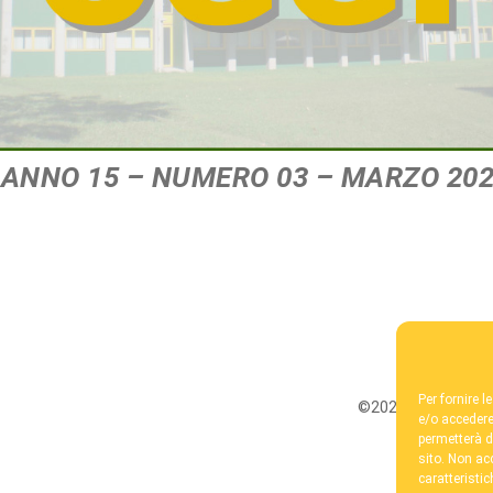
ANNO 15 – NUMERO 03 – MARZO 20
Per fornire 
©2026 / Fondazione
e/o accedere
permetterà d
sito. Non ac
caratteristic