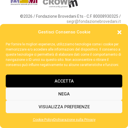
©2026 / Fondazione Brovedani Ets - C.F. 80008930325 /
segr@fondazionebrovedani.it
Gestisci Consenso Cookie
Per fornire le migliori esperienze, utilizziamo tecnologie come i cookie per
memorizzare e/o accedere alle informazioni del dispositivo. Il consenso a
queste tecnologie ci permetterà di elaborare dati come il comportamento di
navigazione o ID unici su questo sito. Non acconsentire o ritirare il
consenso può influire negativamente su alcune caratteristiche e funzioni.
ACCETTA
NEGA
VISUALIZZA PREFERENZE
Cookie Policy
Dichiarazione sulla Privacy