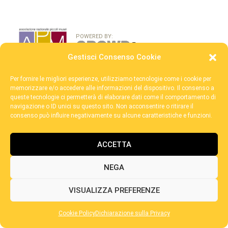
POWERED BY:
Gestisci Consenso Cookie
©2026 / Fondazione Brovedani Ets - C.F. 80008930325 /
Per fornire le migliori esperienze, utilizziamo tecnologie come i cookie per
segr@fondazionebrovedani.it
memorizzare e/o accedere alle informazioni del dispositivo. Il consenso a
queste tecnologie ci permetterà di elaborare dati come il comportamento di
navigazione o ID unici su questo sito. Non acconsentire o ritirare il
consenso può influire negativamente su alcune caratteristiche e funzioni.
ACCETTA
NEGA
VISUALIZZA PREFERENZE
Cookie Policy
Dichiarazione sulla Privacy