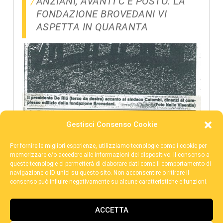
ANZIANI, AVANTI C’È POSTO: LA
FONDAZIONE BROVEDANI VI
ASPETTA IN QUARANTA
Gestisci Consenso Cookie
Per fornire le migliori esperienze, utilizziamo tecnologie come i cookie per
memorizzare e/o accedere alle informazioni del dispositivo. Il consenso a
queste tecnologie ci permetterà di elaborare dati come il comportamento di
navigazione o ID unici su questo sito. Non acconsentire o ritirare il
consenso può influire negativamente su alcune caratteristiche e funzioni.
ACCETTA