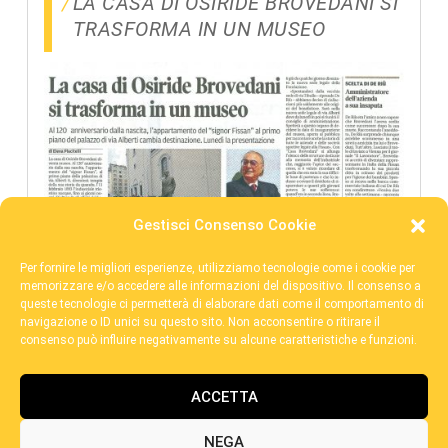
LA CASA DI OSIRIDE BROVEDANI SI
TRASFORMA IN UN MUSEO
Gestisci Consenso Cookie
Per fornire le migliori esperienze, utilizziamo tecnologie come i cookie per
memorizzare e/o accedere alle informazioni del dispositivo. Il consenso a
queste tecnologie ci permetterà di elaborare dati come il comportamento di
navigazione o ID unici su questo sito. Non acconsentire o ritirare il
consenso può influire negativamente su alcune caratteristiche e funzioni.
ACCETTA
NEGA
POWERED BY: