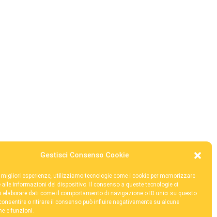
 Brovedani Ets - C.F. 80008930325 /
segr@fondazionebrovedani.it
Gestisci Consenso Cookie
le migliori esperienze, utilizziamo tecnologie come i cookie per memorizzare
 alle informazioni del dispositivo. Il consenso a queste tecnologie ci
i elaborare dati come il comportamento di navigazione o ID unici su questo
consentire o ritirare il consenso può influire negativamente su alcune
he e funzioni.