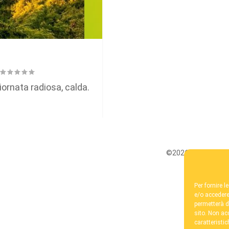
iornata radiosa, calda.
©2026 / Fondazione
Per fornire 
e/o accedere
permetterà d
sito. Non ac
caratteristic