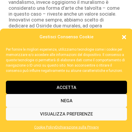
vandalismo, invece oggigiorno il muralismo è
considerato una forma d’arte che talvolta – come
in questo caso – riveste anche un valore sociale.
Innovativi come sempre, abbiamo scelto di
dedicare ad Osiride due murales, ad opera
dell’artista Mattia Campo dall’Orto.
Gestisci Consenso Cookie
PER SAPERNE DI PIÙ
Per fornire le migliori esperienze, utilizziamo tecnologie come i cookie per
memorizzare e/o accedere alle informazioni del dispositivo. Il consenso a
queste tecnologie ci permetterà di elaborare dati come il comportamento di
navigazione o ID unici su questo sito. Non acconsentire o ritirare il
consenso può influire negativamente su alcune caratteristiche e funzioni.
ACCETTA
POWERED BY:
NEGA
©2026 / Fondazione Brovedani Ets - C.F. 80008930325 /
segr@fondazionebrovedani.it
VISUALIZZA PREFERENZE
Cookie Policy
Dichiarazione sulla Privacy